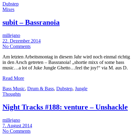
Dubstep
Mixes
subit – Bassranoia
millejano
22. Dezember 2014
No Comments
Am letzten Arbeitsmontag in diesem Jahr wird noch einmal richtig
in den Arsch getreten – Bassranoia! „shortie mixx of some bass
music…a lot of Juke Jungle Ghetto…feel the joy!“ via M. aus D.
Read More
Bass Music
,
Drum & Bass
,
Dubstep
,
Jungle
Thoughts
Night Tracks #188: venture – Unshackle
millejano
7. August 2014
No Comments