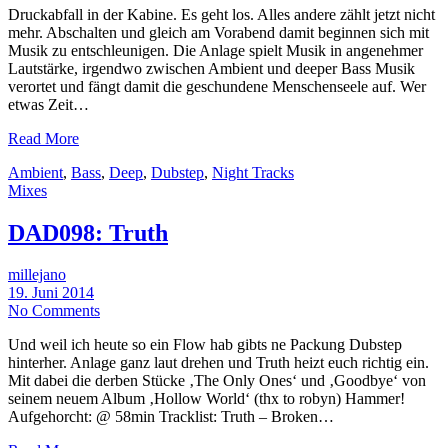
Druckabfall in der Kabine. Es geht los. Alles andere zählt jetzt nicht
mehr. Abschalten und gleich am Vorabend damit beginnen sich mit
Musik zu entschleunigen. Die Anlage spielt Musik in angenehmer
Lautstärke, irgendwo zwischen Ambient und deeper Bass Musik
verortet und fängt damit die geschundene Menschenseele auf. Wer
etwas Zeit…
Read More
Ambient
,
Bass
,
Deep
,
Dubstep
,
Night Tracks
Mixes
DAD098: Truth
millejano
19. Juni 2014
No Comments
Und weil ich heute so ein Flow hab gibts ne Packung Dubstep
hinterher. Anlage ganz laut drehen und Truth heizt euch richtig ein.
Mit dabei die derben Stücke ‚The Only Ones‘ und ‚Goodbye‘ von
seinem neuem Album ‚Hollow World‘ (thx to robyn) Hammer!
Aufgehorcht: @ 58min Tracklist: Truth – Broken…