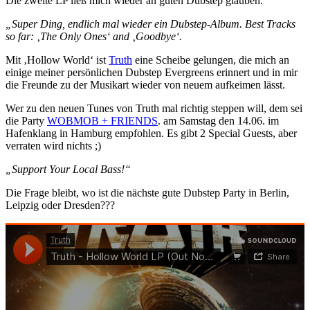
Die zweite LP ließ mich wieder an guten Dubstep glauben.
„Super Ding, endlich mal wieder ein Dubstep-Album. Best Tracks
so far: ‚The Only Ones‘ and ‚Goodbye‘.
Mit ‚Hollow World‘ ist
Truth
eine Scheibe gelungen, die mich an
einige meiner persönlichen Dubstep Evergreens erinnert und in mir
die Freunde zu der Musikart wieder von neuem aufkeimen lässt.
Wer zu den neuen Tunes von Truth mal richtig steppen will, dem sei
die Party
WOBMOB + FRIENDS
. am Samstag den 14.06. im
Hafenklang in Hamburg empfohlen. Es gibt 2 Special Guests, aber
verraten wird nichts ;)
„Support Your Local Bass!“
Die Frage bleibt, wo ist die nächste gute Dubstep Party in Berlin,
Leipzig oder Dresden???