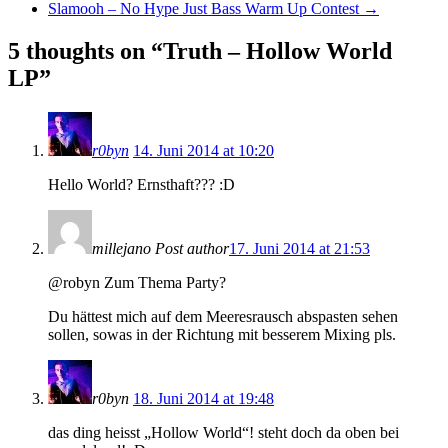
Slamooh – No Hype Just Bass Warm Up Contest
→
5 thoughts on “
Truth – Hollow World
LP
”
r0byn
14. Juni 2014 at 10:20
Hello World? Ernsthaft??? :D
millejano
Post author
17. Juni 2014 at 21:53
@robyn Zum Thema Party?
Du hättest mich auf dem Meeresrausch abspasten sehen
sollen, sowas in der Richtung mit besserem Mixing pls.
r0byn
18. Juni 2014 at 19:48
das ding heisst „Hollow World“! steht doch da oben bei