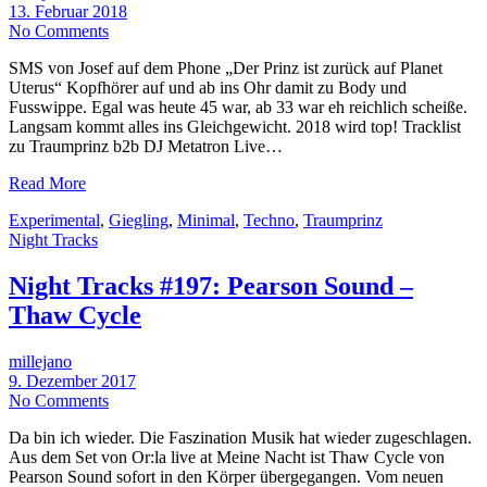
13. Februar 2018
No Comments
SMS von Josef auf dem Phone „Der Prinz ist zurück auf Planet
Uterus“ Kopfhörer auf und ab ins Ohr damit zu Body und
Fusswippe. Egal was heute 45 war, ab 33 war eh reichlich scheiße.
Langsam kommt alles ins Gleichgewicht. 2018 wird top! Tracklist
zu Traumprinz b2b DJ Metatron Live…
Read More
Experimental
,
Giegling
,
Minimal
,
Techno
,
Traumprinz
Night Tracks
Night Tracks #197: Pearson Sound –
Thaw Cycle
millejano
9. Dezember 2017
No Comments
Da bin ich wieder. Die Faszination Musik hat wieder zugeschlagen.
Aus dem Set von Or:la live at Meine Nacht ist Thaw Cycle von
Pearson Sound sofort in den Körper übergegangen. Vom neuen