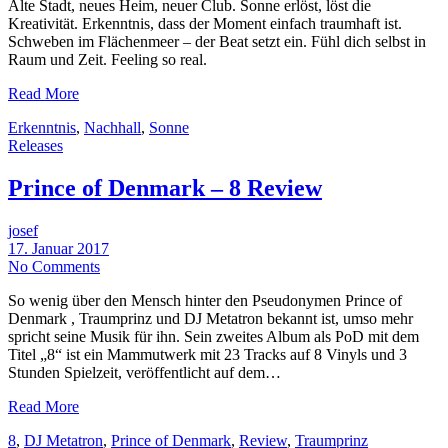
Alte Stadt, neues Heim, neuer Club. Sonne erlöst, löst die
Kreativität. Erkenntnis, dass der Moment einfach traumhaft ist.
Schweben im Flächenmeer – der Beat setzt ein. Fühl dich selbst in
Raum und Zeit. Feeling so real.
Read More
Erkenntnis
,
Nachhall
,
Sonne
Releases
Prince of Denmark – 8 Review
josef
17. Januar 2017
No Comments
So wenig über den Mensch hinter den Pseudonymen Prince of
Denmark , Traumprinz und DJ Metatron bekannt ist, umso mehr
spricht seine Musik für ihn. Sein zweites Album als PoD mit dem
Titel „8“ ist ein Mammutwerk mit 23 Tracks auf 8 Vinyls und 3
Stunden Spielzeit, veröffentlicht auf dem…
Read More
8
,
DJ Metatron
,
Prince of Denmark
,
Review
,
Traumprinz