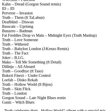
Kahn – Dread (Gorgon Sound remix)
ID – ID
Perverse – Invasion
Truth – Them (ft TaLabun)
Deafblind – Diswan
Basscatz – Uprising
Bunzero – Badman
Fat Freddies Drop vs Mala – Midnight Eyez (Truth Mashup)
Truth – Love Someone
Truth – Withered
Truth – Babylon London (J:Kenzo Remix)
Truth – The Fact
Joker – B.I.G.
Mako – Tell Me Something (ft Detail)
Dillinja – All Aboard
Truth – Goodbye (ft Taso)
Bukezt Finezt – Under Control
Loefah – Disko Rekah
Truth – Hollow World (ft Bijou)
Truth – Skin Flick
Truth – London
Gorgon Sound – Late Night Blues remix
Gantz – Witch Blues
„Truth celebrates their „Hollow World“ album with a special mix