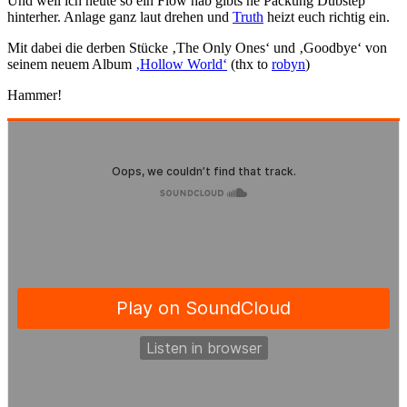
Und weil ich heute so ein Flow hab gibts ne Packung Dubstep
hinterher. Anlage ganz laut drehen und
Truth
heizt euch richtig ein.
Mit dabei die derben Stücke ‚The Only Ones‘ und ‚Goodbye‘ von
seinem neuem Album
‚Hollow World‘
(thx to
robyn
)
Hammer!