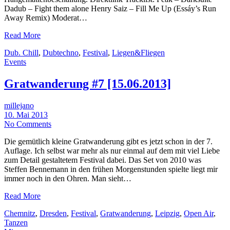
Dadub – Fight them alone Henry Saiz – Fill Me Up (Essáy’s Run
Away Remix) Moderat…
Read More
Dub. Chill
,
Dubtechno
,
Festival
,
Liegen&Fliegen
Events
Gratwanderung #7 [15.06.2013]
millejano
10. Mai 2013
No Comments
Die gemütlich kleine Gratwanderung gibt es jetzt schon in der 7.
Auflage. Ich selbst war mehr als nur einmal auf dem mit viel Liebe
zum Detail gestaltetem Festival dabei. Das Set von 2010 was
Steffen Bennemann in den frühen Morgenstunden spielte liegt mir
immer noch in den Ohren. Man sieht…
Read More
Chemnitz
,
Dresden
,
Festival
,
Gratwanderung
,
Leipzig
,
Open Air
,
Tanzen