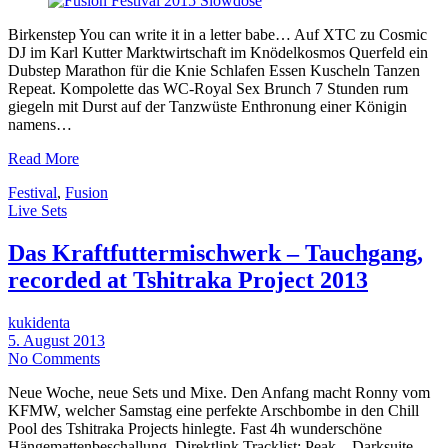
Birkenstep You can write it in a letter babe… Auf XTC zu Cosmic
DJ im Karl Kutter Marktwirtschaft im Knödelkosmos Querfeld ein
Dubstep Marathon für die Knie Schlafen Essen Kuscheln Tanzen
Repeat. Kompolette das WC-Royal Sex Brunch 7 Stunden rum
giegeln mit Durst auf der Tanzwüste Enthronung einer Königin
namens…
Read More
Festival
,
Fusion
Live Sets
Das Kraftfuttermischwerk – Tauchgang,
recorded at Tshitraka Project 2013
kukidenta
5. August 2013
No Comments
Neue Woche, neue Sets und Mixe. Den Anfang macht Ronny vom
KFMW, welcher Samstag eine perfekte Arschbombe in den Chill
Pool des Tshitraka Projects hinlegte. Fast 4h wunderschöne
Hängemattenbeschallung. Direktlink Tracklist: Peak – Darksuite