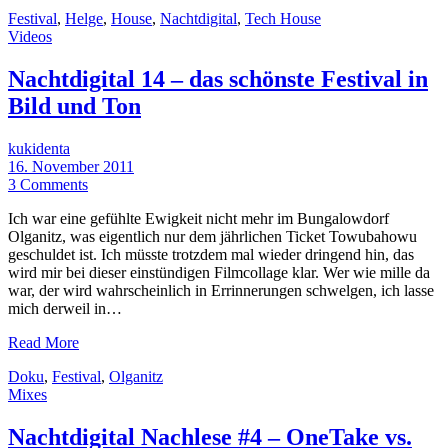
Festival
,
Helge
,
House
,
Nachtdigital
,
Tech House
Videos
Nachtdigital 14 – das schönste Festival in
Bild und Ton
kukidenta
16. November 2011
3 Comments
Ich war eine gefühlte Ewigkeit nicht mehr im Bungalowdorf
Olganitz, was eigentlich nur dem jährlichen Ticket Towubahowu
geschuldet ist. Ich müsste trotzdem mal wieder dringend hin, das
wird mir bei dieser einstündigen Filmcollage klar. Wer wie mille da
war, der wird wahrscheinlich in Errinnerungen schwelgen, ich lasse
mich derweil in…
Read More
Doku
,
Festival
,
Olganitz
Mixes
Nachtdigital Nachlese #4 – OneTake vs.