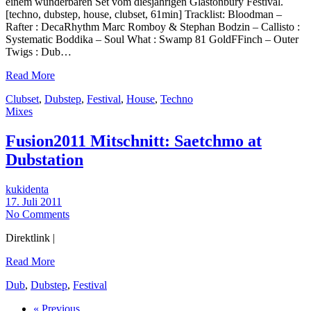
einem wunderbaren Set vom diesjährigen Glastonbury Festival.
[techno, dubstep, house, clubset, 61min] Tracklist: Bloodman –
Rafter : DecaRhythm Marc Romboy & Stephan Bodzin – Callisto :
Systematic Boddika – Soul What : Swamp 81 GoldFFinch – Outer
Twigs : Dub…
Read More
Clubset
,
Dubstep
,
Festival
,
House
,
Techno
Mixes
Fusion2011 Mitschnitt: Saetchmo at
Dubstation
kukidenta
17. Juli 2011
No Comments
Direktlink |
Read More
Dub
,
Dubstep
,
Festival
« Previous