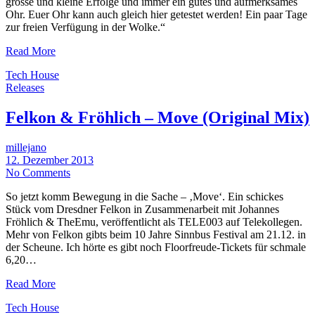
grosse und kleine Erfolge und immer ein gutes und aufmerksames
Ohr. Euer Ohr kann auch gleich hier getestet werden! Ein paar Tage
zur freien Verfügung in der Wolke.“
Read More
Tech House
Releases
Felkon & Fröhlich – Move (Original Mix)
millejano
12. Dezember 2013
No Comments
So jetzt komm Bewegung in die Sache – ‚Move‘. Ein schickes
Stück vom Dresdner Felkon in Zusammenarbeit mit Johannes
Fröhlich & TheEmu, veröffentlicht als TELE003 auf Telekollegen.
Mehr von Felkon gibts beim 10 Jahre Sinnbus Festival am 21.12. in
der Scheune. Ich hörte es gibt noch Floorfreude-Tickets für schmale
6,20…
Read More
Tech House