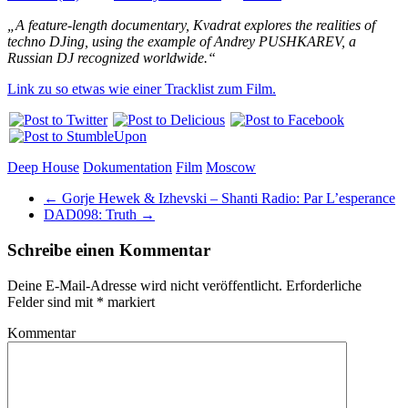
„A feature-length documentary, Kvadrat explores the realities of
techno DJing, using the example of Andrey PUSHKAREV, a
Russian DJ recognized worldwide.“
Link zu so etwas wie einer Tracklist zum Film.
Deep House
Dokumentation
Film
Moscow
←
Gorje Hewek & Izhevski – Shanti Radio: Par L’esperance
DAD098: Truth
→
Schreibe einen Kommentar
Deine E-Mail-Adresse wird nicht veröffentlicht.
Erforderliche
Felder sind mit
*
markiert
Kommentar