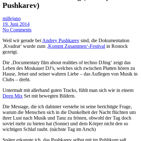
Pushkarev)
millejano
19. Juni 2014
No Comments
Weil wir gerade bei
Andrey Pushkarev
sind, die Dokumentation
‚Kvadrat‘ wurde zum
‚Kommt Zusammen‘-Festival
in Rostock
gezeigt.
Die ‚Documentary film about realities of techno DJing‘ zeigt das
Leben des Moskauer DJ’s, welches sich zwischen Platten hören zu
Hause, Jetset und seiner wahren Liebe – das Auflegen von Musik in
Clubs – dreht.
Untermalt mit allerhand guten Tracks, fühlt man sich wie in einem
Deep Mix
Set mit bewegten Bildern.
Die Message, die ich dahinter verstehe ist seine berichtigte Frage,
warum die Menschen sich in die Dunkelheit der Nacht flüchten um
ihrer Lust nach Musik und Tanz zu frönen, obwohl der Tag doch
soviel mehr zu bieten hat (Sonne) und dem Körper nicht den so
wichtigen Schlaf raubt. (nächste Tag im Arsch)
Später erkannte ich, das Pushkarev selbst mit im Publikum saß.