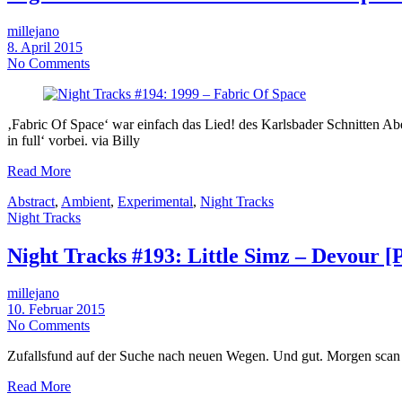
millejano
8. April 2015
No Comments
‚Fabric Of Space‘ war einfach das Lied! des Karlsbader Schnitten A
in full‘ vorbei. via Billy
Read More
Abstract
,
Ambient
,
Experimental
,
Night Tracks
Night Tracks
Night Tracks #193: Little Simz – Devour [
millejano
10. Februar 2015
No Comments
Zufallsfund auf der Suche nach neuen Wegen. Und gut. Morgen scan i
Read More