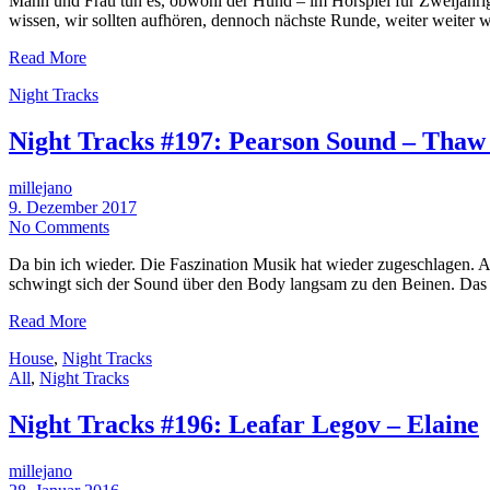
Mann und Frau tun es, obwohl der Hund – im Hörspiel für Zweijährige
wissen, wir sollten aufhören, dennoch nächste Runde, weiter weiter 
Read More
Night Tracks
Night Tracks #197: Pearson Sound – Thaw
millejano
9. Dezember 2017
No Comments
Da bin ich wieder. Die Faszination Musik hat wieder zugeschlagen.
schwingt sich der Sound über den Body langsam zu den Beinen. Das
Read More
House
,
Night Tracks
All
,
Night Tracks
Night Tracks #196: Leafar Legov – Elaine
millejano