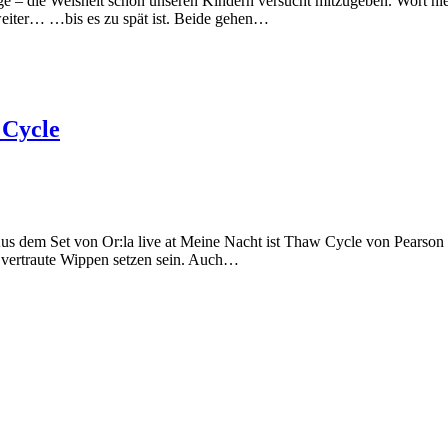
 – die Weisheit schon unseren Kindern versucht mitzugeben. Wort hier
weiter… …bis es zu spät ist. Beide gehen…
 Cycle
 Aus dem Set von Or:la live at Meine Nacht ist Thaw Cycle von Pears
 vertraute Wippen setzen sein. Auch…