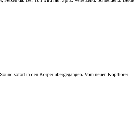
, Fetzen da. Der Ton wird rau. Spitz. Verletzend. Schneidend. Beide
on Sound sofort in den Körper übergegangen. Vom neuen Kopfhörer