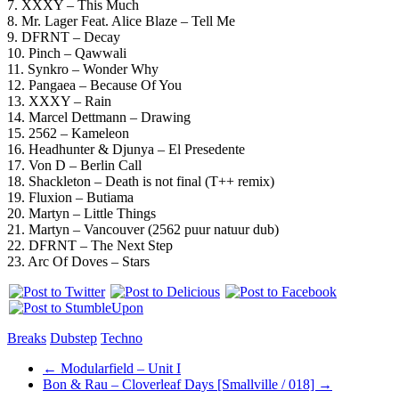
7. XXXY – This Much
8. Mr. Lager Feat. Alice Blaze – Tell Me
9. DFRNT – Decay
10. Pinch – Qawwali
11. Synkro – Wonder Why
12. Pangaea – Because Of You
13. XXXY – Rain
14. Marcel Dettmann – Drawing
15. 2562 – Kameleon
16. Headhunter & Djunya – El Presedente
17. Von D – Berlin Call
18. Shackleton – Death is not final (T++ remix)
19. Fluxion – Butiama
20. Martyn – Little Things
21. Martyn – Vancouver (2562 puur natuur dub)
22. DFRNT – The Next Step
23. Arc Of Doves – Stars
Breaks
Dubstep
Techno
←
Modularfield – Unit I
Bon & Rau – Cloverleaf Days [Smallville / 018]
→