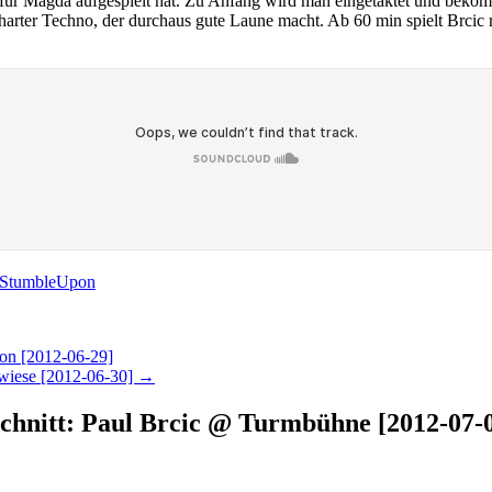
 für Magda aufgespielt hat. Zu Anfang wird man eingetaktet und beko
u harter Techno, der durchaus gute Laune macht. Ab 60 min spielt Brc
ton [2012-06-29]
zwiese [2012-06-30]
→
schnitt: Paul Brcic @ Turmbühne [2012-07-