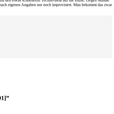
mmt den etwas schnelleren Techno-Beat auf die Hüfte. Gegen Minute
ic nach eigenen Angaben nur noch improvisiert. Man bekommt das zwar
01]
”