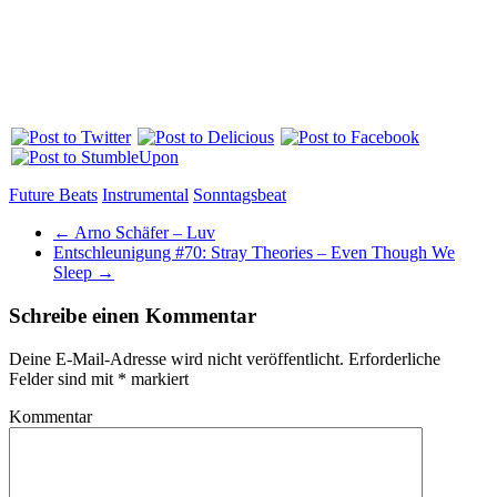
Future Beats
Instrumental
Sonntagsbeat
←
Arno Schäfer – Luv
Entschleunigung #70: Stray Theories – Even Though We
Sleep
→
Schreibe einen Kommentar
Deine E-Mail-Adresse wird nicht veröffentlicht.
Erforderliche
Felder sind mit
*
markiert
Kommentar