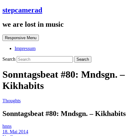
stepcamerad
we are lost in music
Responsive Menu
Impressum
Search
Sonntagsbeat #80: Mndsgn. –
Kikhabits
Thoughts
Sonntagsbeat #80: Mndsgn. – Kikhabits
hnns
18. Mai 2014