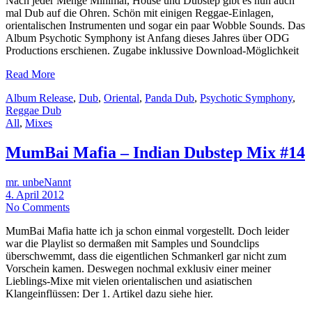
Nach jeder Menge Minimal, House und Dubstep gibt es nun auch
mal Dub auf die Ohren. Schön mit einigen Reggae-Einlagen,
orientalischen Instrumenten und sogar ein paar Wobble Sounds. Das
Album Psychotic Symphony ist Anfang dieses Jahres über ODG
Productions erschienen. Zugabe inklussive Download-Möglichkeit
Read More
Album Release
,
Dub
,
Oriental
,
Panda Dub
,
Psychotic Symphony
,
Reggae Dub
All
,
Mixes
MumBai Mafia – Indian Dubstep Mix #14
mr. unbeNannt
4. April 2012
No Comments
MumBai Mafia hatte ich ja schon einmal vorgestellt. Doch leider
war die Playlist so dermaßen mit Samples und Soundclips
überschwemmt, dass die eigentlichen Schmankerl gar nicht zum
Vorschein kamen. Deswegen nochmal exklusiv einer meiner
Lieblings-Mixe mit vielen orientalischen und asiatischen
Klangeinflüssen: Der 1. Artikel dazu siehe hier.