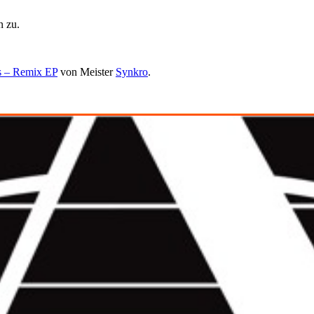
 zu.
 – Remix EP
von Meister
Synkro
.