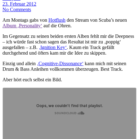
23. Februar 2012
No Comments
Am Montags gabs von
Hotflush
den Stream von Scuba’s neuen
Album ‚Personality‘
auf die Ohren.
Im Gegensatz zu seinen beiden ersten Alben fehlt mir die Deepness
– ich würde fast schon sagen das Resultat ist mir zu ‚poppig‘
ausgefallen – z.B.
‚Ignition Key‘
. Kaum ein Track gefällt
durchgehend und öfters kam mir die Idee zu skippen.
Einzig und allein
‚Cognitive-Dissonance‘
kann mich mit seinen
Drum & Bass Anleihen vollkommen überzeugen. Best Track.
Aber hört euch selbst ein Bild.