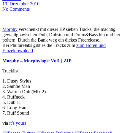
19. Dezember 2010
No Comments
Morphy
verschenkt mit dieser EP sieben Tracks, die mächtig
gewaltig zwischen Dub, Dubstep und Drum&Bass hin und her
poltern. Durch die Bank weg ein dickes Freerelease.
Bei Phuturelabs gibt es die Tracks zum
zum Hören und
Einzeldownload
.
Morphy – Morphylogie Vol1 | ZIP
Tracklist
1. Dusty Stylus
2. Samfie Man
3. Warren Dub (Mix 2)
4. Ruffneck
5. Dub 11
6. Long Haul
7. Ruff Sound
via
it’s yours