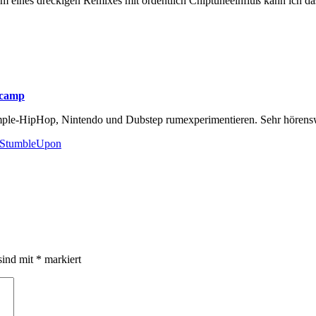
orm eines dreckigen Remixes mit ordentlich Chiptuneeinfluß kann ich d
dcamp
mple-HipHop, Nintendo und Dubstep rumexperimentieren. Sehr hörens
sind mit
*
markiert