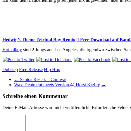
Ich kann dem Zauberlehrling ja seit jeher nix abgewinnen, aber in F
Hedwig’s Theme [Virtual Boy Remix] | Free Download auf Ban
Virtualboy
sind 2 Jungs aus Los Angeles, die irgendwo zwischen Sa
Dubstep
Free Release
Hip Hop
←
Santos Resiak – Carnival
Wax Treatment meets Version @ Horst Krzbrg
→
Schreibe einen Kommentar
Deine E-Mail-Adresse wird nicht veröffentlicht.
Erforderliche Felder 