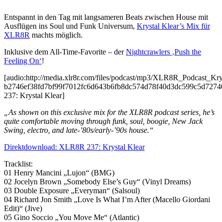
Entspannt in den Tag mit langsameren Beats zwischen House mit
Ausflügen ins Soul und Funk Universum,
Krystal Klear’s Mix für
XLR8R
machts möglich.
Inklusive dem All-Time-Favorite – der
Nightcrawlers ‚Push the
Feeling On‘
!
[audio:http://media.xlr8r.com/files/podcast/mp3/XLR8R_Podcast_K
b2746ef38fd7bf99f7012fc6d643b6fb8dc574d78f40d3dc599c5d727
237: Krystal Klear]
„As shown on this exclusive mix for the XLR8R podcast series, he’s
quite comfortable moving through funk, soul, boogie, New Jack
Swing, electro, and late-’80s/early-’90s house.“
Direktdownload: XLR8R 237: Krystal Klear
Tracklist:
01 Henry Mancini „Lujon“ (BMG)
02 Jocelyn Brown „Somebody Else’s Guy“ (Vinyl Dreams)
03 Double Exposure „Everyman“ (Salsoul)
04 Richard Jon Smith „Love Is What I’m After (Macello Giordani
Edit)“ (Jive)
05 Gino Soccio „You Move Me“ (Atlantic)