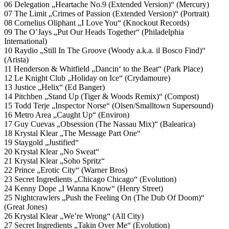
06 Delegation „Heartache No.9 (Extended Version)“ (Mercury)
07 The Limit „Crimes of Passion (Extended Version)“ (Portrait)
08 Cornelius Oliphant „I Love You“ (Knockout Records)
09 The O’Jays „Put Our Heads Together“ (Philadelphia
International)
10 Raydio „Still In The Groove (Woody a.k.a. il Bosco Find)“
(Arista)
11 Henderson & Whitfield „Dancin‘ to the Beat“ (Park Place)
12 Le Knight Club „Holiday on Ice“ (Crydamoure)
13 Justice „Helix“ (Ed Banger)
14 Pitchben „Stand Up (Tiger & Woods Remix)“ (Compost)
15 Todd Terje „Inspector Norse“ (Olsen/Smalltown Supersound)
16 Metro Area „Caught Up“ (Environ)
17 Guy Cuevas „Obsession (The Nassau Mix)“ (Balearica)
18 Krystal Klear „The Message Part One“
19 Staygold „Justified“
20 Krystal Klear „No Sweat“
21 Krystal Klear „Soho Spritz“
22 Prince „Erotic City“ (Warner Bros)
23 Secret Ingredients „Chicago Chicago“ (Evolution)
24 Kenny Dope „I Wanna Know“ (Henry Street)
25 Nightcrawlers „Push the Feeling On (The Dub Of Doom)“
(Great Jones)
26 Krystal Klear „We’re Wrong“ (All City)
27 Secret Ingredients „Takin Over Me“ (Evolution)