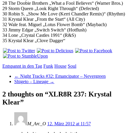
28 The Doobie Brothers „What a Fool Believes“ (Warner Bros.)
29 Storm Queen „Look Right Through“ (Defected)
30 Robin S. „Show Me Love (Kerri Chandler Remix)“ (Rhythm)
31 Krystal Klear „From the Start“ (All City)
32 Wale feat. Miguel „Lotus Flower Bomb“ (Maybach)
33 Jimmy Edgar „Switch Switch“ (Hotflush)
34 Lone „Crystal Castles 1991“ (R&S)
35 Krystal Klear „Clove Dagger“
Entspannt in den Tag
Funk
House
Soul
←
Night Tracks #32: Emancipator – Nevergreen
Shigeto – Lineage
→
2 thoughts on “
XLR8R 237: Krystal
Klear
”
M_Arc_O
12. März 2012 at 11:57