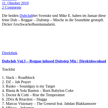
11. Oktober 2010
2 Comments
Die beiden
Dubclub
ber Svenske und Mike E. haben im Januar diese
feine Dub – Reggae – Dubstep – Mische in die Soundtüte gestopft.
Dicker Arschwackelbasslastaalarm.
Direktlink
Dubclub Vol.3 – Reggae infused Dubstep Mix | Direktdownload
Tracklist
1. Slack – Roadblock
2. DZ – Jah Prayer
3. Rusko – Soundguy is my Target
4. Blasta & Sola Banton – Burn Babylon Coke
5. Doctor & Cotti – Rise the Temperature
6. 2Dex & Reaction – Slugga
7. Marcus Visionary – The General feat. Jahdan Blakkamoore
8. 6Blocc – Informer