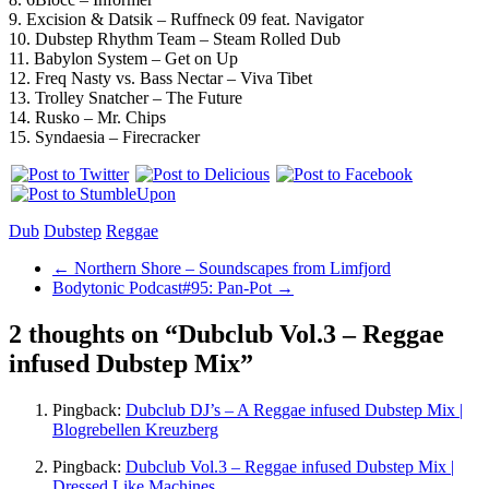
9. Excision & Datsik – Ruffneck 09 feat. Navigator
10. Dubstep Rhythm Team – Steam Rolled Dub
11. Babylon System – Get on Up
12. Freq Nasty vs. Bass Nectar – Viva Tibet
13. Trolley Snatcher – The Future
14. Rusko – Mr. Chips
15. Syndaesia – Firecracker
Dub
Dubstep
Reggae
←
Northern Shore – Soundscapes from Limfjord
Bodytonic Podcast#95: Pan-Pot
→
2 thoughts on “
Dubclub Vol.3 – Reggae
infused Dubstep Mix
”
Pingback:
Dubclub DJ’s – A Reggae infused Dubstep Mix |
Blogrebellen Kreuzberg
Pingback:
Dubclub Vol.3 – Reggae infused Dubstep Mix |
Dressed Like Machines