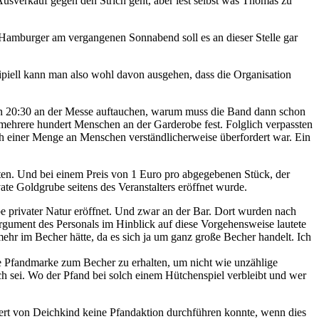
verkauf gegen den Strich geht, aber lest selbst was Thomas zu
 Hamburger am vergangenen Sonnabend soll es an dieser Stelle gar
piell kann man also wohl davon ausgehen, dass die Organisation
en 20:30 an der Messe auftauchen, warum muss die Band dann schon
 mehrere hundert Menschen an der Garderobe fest. Folglich verpassten
olch einer Menge an Menschen verständlicherweise überfordert war. Ein
en. Und bei einem Preis von 1 Euro pro abgegebenen Stück, der
te Goldgrube seitens des Veranstalters eröffnet wurde.
 privater Natur eröffnet. Und zwar an der Bar. Dort wurden nach
rgument des Personals im Hinblick auf diese Vorgehensweise lautete
ehr im Becher hätte, da es sich ja um ganz große Becher handelt. Ich
ne Pfandmarke zum Becher zu erhalten, um nicht wie unzählige
h sei. Wo der Pfand bei solch einem Hütchenspiel verbleibt und wer
ert von Deichkind keine Pfandaktion durchführen konnte, wenn dies