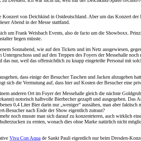
 Dresden. Ich war nicht da, weil mir der Deichkind-Spass-Techno-Aus
ge Konzert von Deichkind in Ostdeutschland. Aber um das Konzert der
eser Abend in der Messe stattfand.
sich um Frank Weisbach Events, also de facto um die Showboxx. Prinzi
alter liegen müsste.
 jenem Sonnabend, wie auf den Tickets und im Netz ausgewiesen, geg
 im Untergeschoss und auf den Treppen des Foyers der Messehalle noch
d das nur, weil das offensichtlich zu knapp eingeteilte Personal mit s
sgehen, dass einige der Besucher Taschen und Jacken abzugeben hatt
 sich die Vermutung auf, dass hier auf Kosten der Besucher eine priva
nem anderen Ort im Foyer der Messehalle gleich die nächste Goldgrube
bekannt) notorisch halbvolle Bierbecher gezapft und ausgegeben. Das A
enen 0,4 Liter Bier darin nur „weniger“ aussähen, man aber faktisch m
rt-Besucher nach Ende der Show eigentlich zutraut?
 mehr noch musste man sich darauf zu konzentrieren, auch wirklich ei
ulterzucken zu ernten, wonach dies ohne Marke natürlich nicht möglic
ative
Viva Con Aqua
de Sankt Pauli eigentlich nur beim Dresden-Konz