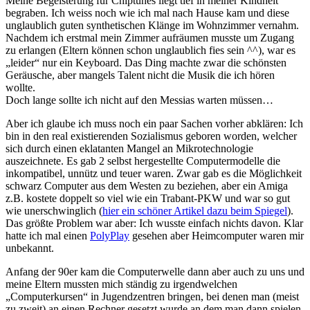
Meine Begeisterung für Chiptunes liegt tief in meiner Kindheit
begraben. Ich weiss noch wie ich mal nach Hause kam und diese
unglaublich guten synthetischen Klänge im Wohnzimmer vernahm.
Nachdem ich erstmal mein Zimmer aufräumen musste um Zugang
zu erlangen (Eltern können schon unglaublich fies sein ^^), war es
„leider“ nur ein Keyboard. Das Ding machte zwar die schönsten
Geräusche, aber mangels Talent nicht die Musik die ich hören
wollte.
Doch lange sollte ich nicht auf den Messias warten müssen…
Aber ich glaube ich muss noch ein paar Sachen vorher abklären: Ich
bin in den real existierenden Sozialismus geboren worden, welcher
sich durch einen eklatanten Mangel an Mikrotechnologie
auszeichnete. Es gab 2 selbst hergestellte Computermodelle die
inkompatibel, unnütz und teuer waren. Zwar gab es die Möglichkeit
schwarz Computer aus dem Westen zu beziehen, aber ein Amiga
z.B. kostete doppelt so viel wie ein Trabant-PKW und war so gut
wie unerschwinglich (
hier ein schöner Artikel dazu beim Spiegel
).
Das größte Problem war aber: Ich wusste einfach nichts davon. Klar
hatte ich mal einen
PolyPlay
gesehen aber Heimcomputer waren mir
unbekannt.
Anfang der 90er kam die Computerwelle dann aber auch zu uns und
meine Eltern mussten mich ständig zu irgendwelchen
„Computerkursen“ in Jugendzentren bringen, bei denen man (meist
zu zweit) an einen Rechner gesetzt wurde an dem man dann spielen