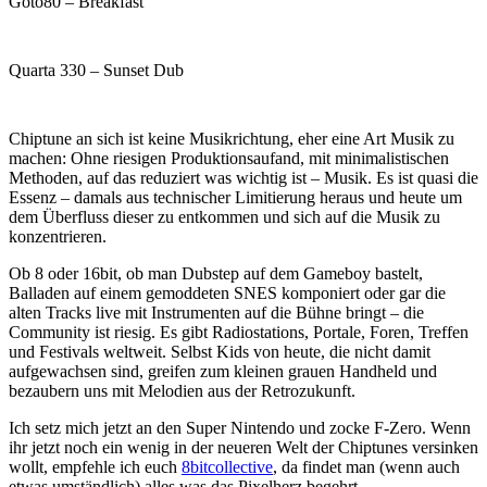
Goto80 – Breakfast
Quarta 330 – Sunset Dub
Chiptune an sich ist keine Musikrichtung, eher eine Art Musik zu
machen: Ohne riesigen Produktionsaufand, mit minimalistischen
Methoden, auf das reduziert was wichtig ist – Musik. Es ist quasi die
Essenz – damals aus technischer Limitierung heraus und heute um
dem Überfluss dieser zu entkommen und sich auf die Musik zu
konzentrieren.
Ob 8 oder 16bit, ob man Dubstep auf dem Gameboy bastelt,
Balladen auf einem gemoddeten SNES komponiert oder gar die
alten Tracks live mit Instrumenten auf die Bühne bringt – die
Community ist riesig. Es gibt Radiostations, Portale, Foren, Treffen
und Festivals weltweit. Selbst Kids von heute, die nicht damit
aufgewachsen sind, greifen zum kleinen grauen Handheld und
bezaubern uns mit Melodien aus der Retrozukunft.
Ich setz mich jetzt an den Super Nintendo und zocke F-Zero. Wenn
ihr jetzt noch ein wenig in der neueren Welt der Chiptunes versinken
wollt, empfehle ich euch
8bitcollective
, da findet man (wenn auch
etwas umständlich) alles was das Pixelherz begehrt.