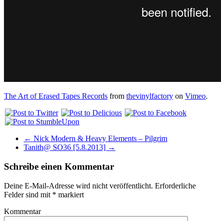
The Art of Erased Tapes Records
from
thevinylfactory
on
Vimeo
.
←
Nick Modern & Heavy Elements – Pilgrim
Tanith@ SO36 [5.8.2013]
→
Schreibe einen Kommentar
Deine E-Mail-Adresse wird nicht veröffentlicht.
Erforderliche
Felder sind mit
*
markiert
Kommentar