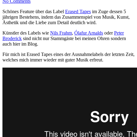
No Comments
Schönes Feature über das Label
Erased Tapes
im Zuge dessen 5
jährigen Bestehens, indem das Zusammenspiel von Musik, Kunst,
Ästhetik und die Liebe zum Detail deutlich wird.
Künstler des Labels wie
Nils Frahm
,
Ólafur Arnalds
oder
Peter
Broderick
sind nicht nur Stammgäste bei meinen Ohren sondern
auch hier im Blog.
Für mich ist Erased Tapes eines der Ausnahmelabels der letzten Zeit,
welches mich immer wieder mit guter Musik erfreut.