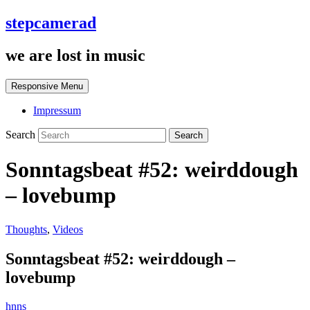
stepcamerad
we are lost in music
Responsive Menu
Impressum
Search
Sonntagsbeat #52: weirddough
– lovebump
Thoughts
,
Videos
Sonntagsbeat #52: weirddough –
lovebump
hnns