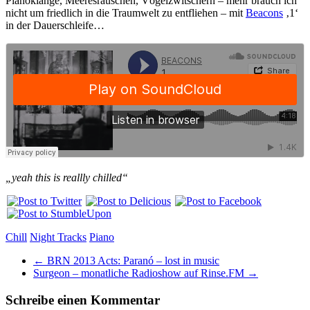
Pianoklänge, Meeresrauschen, Vögelzwitschern – mehr brauch ich
nicht um friedlich in die Traumwelt zu entfliehen – mit
Beacons
‚1‘
in der Dauerschleife…
„yeah this is reallly chilled“
Chill
Night Tracks
Piano
←
BRN 2013 Acts: Paranó – lost in music
Surgeon – monatliche Radioshow auf Rinse.FM
→
Schreibe einen Kommentar