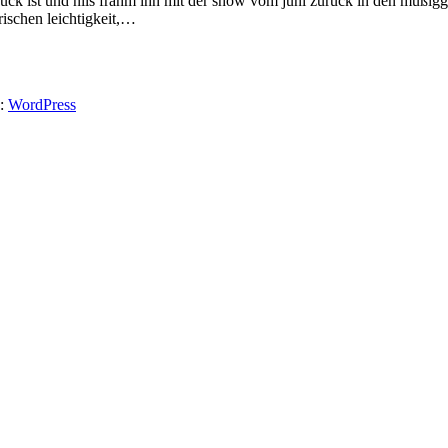
urück ist und nils frahm ihn mit der show vom juni zurück in den müßig
rischen leichtigkeit,…
y:
WordPress