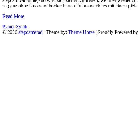
stepcam vati millejano wird sich sicherlich freuen, wenn er wieder z
so ganz ohne bass vom hocker hauen. frahm macht es mit einer spiele
Read More
Piano
,
Synth
© 2026
stepcamerad
| Theme by:
Theme Horse
| Proudly Powered b