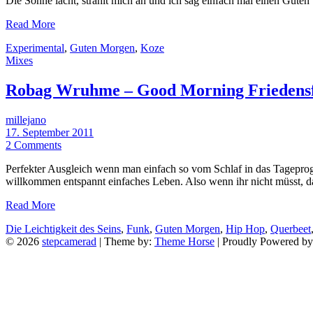
Die Sonne lacht, strahlt mich an und ich sag einfach mal einen Gute
Read More
Experimental
,
Guten Morgen
,
Koze
Mixes
Robag Wruhme – Good Morning Friedensf
millejano
17. September 2011
2 Comments
Perfekter Ausgleich wenn man einfach so vom Schlaf in das Tagepro
willkommen entspannt einfaches Leben. Also wenn ihr nicht müsst, d
Read More
Die Leichtigkeit des Seins
,
Funk
,
Guten Morgen
,
Hip Hop
,
Querbeet
© 2026
stepcamerad
| Theme by:
Theme Horse
| Proudly Powered b