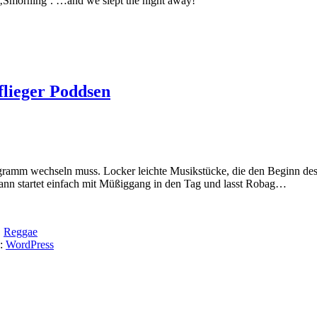
n ‚Smorning‘. …and we slept the night away!
lieger Poddsen
gramm wechseln muss. Locker leichte Musikstücke, die den Beginn des
ann startet einfach mit Müßiggang in den Tag und lasst Robag…
,
Reggae
y:
WordPress