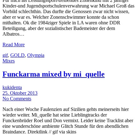
Für mich als Leistungssport-treibendes Zonenkind mit 2 jähriger
Kinder-und Jugendsportschulenverwahrung war Michael Groß das
Vorbild schlechthin. Das durfte die Genossen zwar nicht wissen,
aber er war es. Welcher Zonenschwimmer konnte da schon
mithalten. Ok die 1984ziger Spiele in LA waren ohne DDR
Beteiligung, aber der sozialistischer Bademeister der dem
Albatros…
Read More
gif
,
GOLD
,
Olympia
Mixes
Funckarma mixed by mi_quelle
kukidenta
25. Oktober 2013
No Comments
Nach einer Woche Faulenzien auf Sizilien gehts meinerseits hier
wieder weiter. Mi_quelle hat seine Lieblingtracks der
Funckenbrüder Roel und Don vermixt. Leider keine Tracklist aber
eine wunderschöne ambiente Glitch Stunde für den abendlichen
Braindance. Direktlink // gif via skins