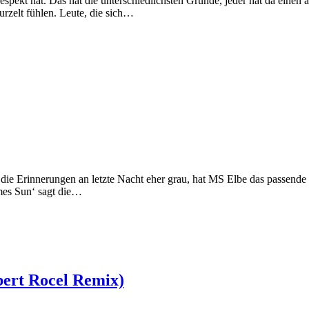
pekt hat. Das hat die unterschiedlichsten Gründe, jeder hat da einen 
urzelt fühlen. Leute, die sich…
ie Erinnerungen an letzte Nacht eher grau, hat MS Elbe das passende
mes Sun‘ sagt die…
ert Rocel Remix)