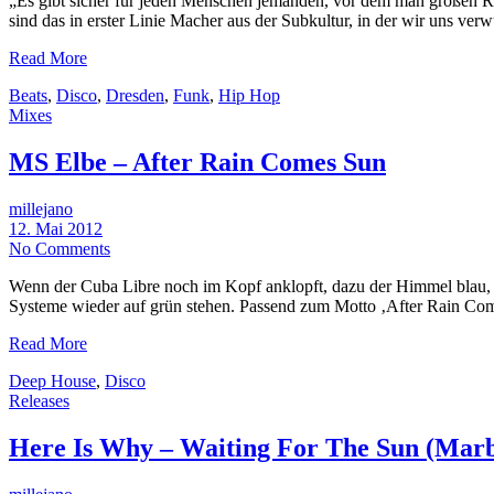
„Es gibt sicher für jeden Menschen jemanden, vor dem man großen Res
sind das in erster Linie Macher aus der Subkultur, in der wir uns verw
Read More
Beats
,
Disco
,
Dresden
,
Funk
,
Hip Hop
Mixes
MS Elbe – After Rain Comes Sun
millejano
12. Mai 2012
No Comments
Wenn der Cuba Libre noch im Kopf anklopft, dazu der Himmel blau, d
Systeme wieder auf grün stehen. Passend zum Motto ‚After Rain Co
Read More
Deep House
,
Disco
Releases
Here Is Why – Waiting For The Sun (Marb