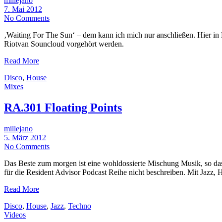
millejano
7. Mai 2012
No Comments
‚Waiting For The Sun‘ – dem kann ich mich nur anschließen. Hier i
Riotvan Souncloud vorgehört werden.
Read More
Disco
,
House
Mixes
RA.301 Floating Points
millejano
5. März 2012
No Comments
Das Beste zum morgen ist eine wohldossierte Mischung Musik, so dass
für die Resident Advisor Podcast Reihe nicht beschreiben. Mit Jazz,
Read More
Disco
,
House
,
Jazz
,
Techno
Videos