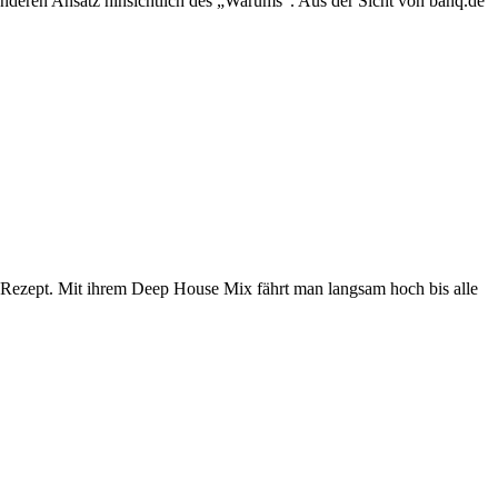
anderen Ansatz hinsichtlich des „Warums“. Aus der Sicht von banq.de
 Rezept. Mit ihrem Deep House Mix fährt man langsam hoch bis alle