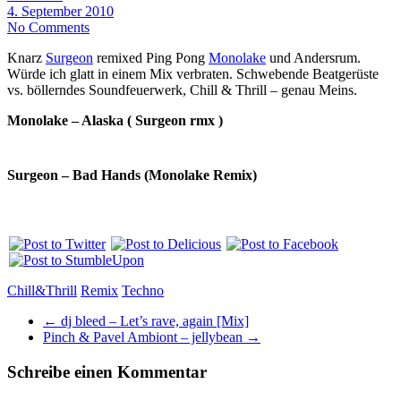
4. September 2010
No Comments
Knarz
Surgeon
remixed Ping Pong
Monolake
und Andersrum.
Würde ich glatt in einem Mix verbraten. Schwebende Beatgerüste
vs. böllerndes Soundfeuerwerk, Chill & Thrill – genau Meins.
Monolake – Alaska ( Surgeon rmx )
Surgeon – Bad Hands (Monolake Remix)
Chill&Thrill
Remix
Techno
←
dj bleed – Let’s rave, again [Mix]
Pinch & Pavel Ambiont – jellybean
→
Schreibe einen Kommentar