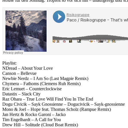
House für den Sonntag. Tröpfelt so vor sich hin – unaufgeregt und sc
Playlist:
NDread – About Your Love
Canson – Bellevue
Newbie Nerdz – I Am So (Last Magpie Remix)
Chymera – Fathoms (Clemens Ruh Remix)
Eric Lemuet – Counterclockwise
Datastix – Slack City
Raz Ohara – True Love Will Find You In The End
Dogu Civicik – Sayk Gnossienne – Dogucivicik – Sayk-gnossienne
Mono & Joel – Hope feat. Thomas Scholz (Rampue Remix)
Jan Hertz & Rocko Garoni – Jacko
Tim Engelhardt – A Call for You
Drew Hill – Solitude (Cloud Boat Remix)