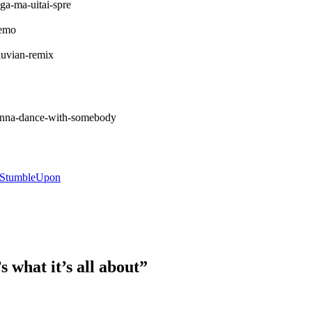
ga-ma-uitai-spre
demo
luvian-remix
anna-dance-with-somebody
 what it’s all about
”