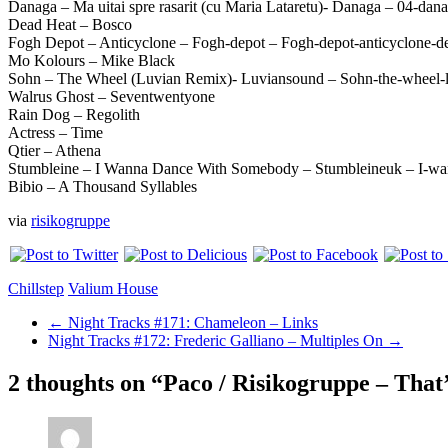
Danaga – Ma uitai spre rasarit (cu Maria Lataretu)- Danaga – 04-dana
Dead Heat – Bosco
Fogh Depot – Anticyclone – Fogh-depot – Fogh-depot-anticyclone-
Mo Kolours – Mike Black
Sohn – The Wheel (Luvian Remix)- Luviansound – Sohn-the-wheel-
Walrus Ghost – Seventwentyone
Rain Dog – Regolith
Actress – Time
Qtier – Athena
Stumbleine – I Wanna Dance With Somebody – Stumbleineuk – I-w
Bibio – A Thousand Syllables
via
risikogruppe
Chillstep
Valium House
←
Night Tracks #171: Chameleon – Links
Night Tracks #172: Frederic Galliano – Multiples On
→
2 thoughts on “
Paco / Risikogruppe – That’s