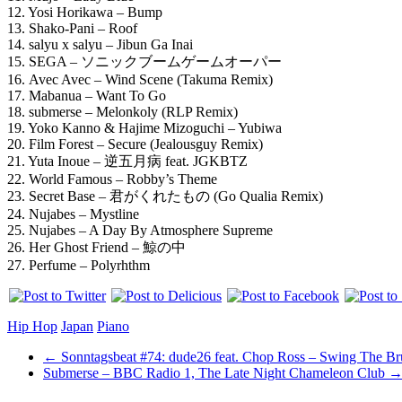
12. Yosi Horikawa – Bump
13. Shako-Pani – Roof
14. salyu x salyu – Jibun Ga Inai
15. SEGA – ソニックブームゲームオーパー
16. Avec Avec – Wind Scene (Takuma Remix)
17. Mabanua – Want To Go
18. submerse – Melonkoly (RLP Remix)
19. Yoko Kanno & Hajime Mizoguchi – Yubiwa
20. Film Forest – Secure (Jealousguy Remix)
21. Yuta Inoue – 逆五月病 feat. JGKBTZ
22. World Famous – Robby’s Theme
23. Secret Base – 君がくれたもの (Go Qualia Remix)
24. Nujabes – Mystline
25. Nujabes – A Day By Atmosphere Supreme
26. Her Ghost Friend – 鯨の中
27. Perfume – Polyrhthm
Hip Hop
Japan
Piano
←
Sonntagsbeat #74: dude26 feat. Chop Ross – Swing The B
Submerse – BBC Radio 1, The Late Night Chameleon Club