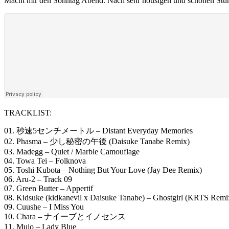
Macht mir den Sonntag Abend. Nach sehr housigen und schönen Stund
TRACKLIST:
01. 秒速5センチメートル – Distant Everyday Memories
02. Phasma – 少し秘密の午後 (Daisuke Tanabe Remix)
03. Madegg – Quiet / Marble Camouflage
04. Towa Tei – Folknova
05. Toshi Kubota – Nothing But Your Love (Jay Dee Remix)
06. Aru-2 – Track 09
07. Green Butter – Appertif
08. Kidsuke (kidkanevil x Daisuke Tanabe) – Ghostgirl (KRTS Remi
09. Cuushe – I Miss You
10. Chara – ナイーブとイノセンス
11. Mujo – Lady Blue