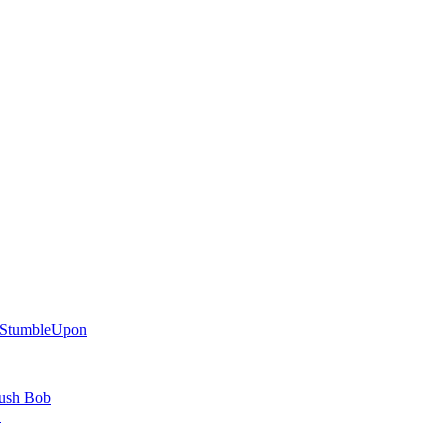
rush Bob
→