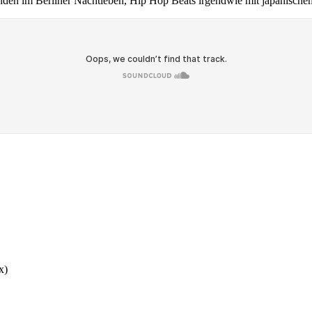
en im Berliner Nachtleben, Hip Hop Beats irgendwie mit japanischem
x)