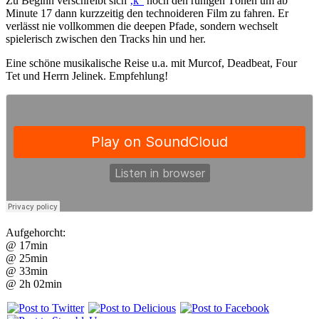
Zu Beginn verschreibt sich
‚k“
noch den ruhigen Tönen um ab
Minute 17 dann kurzzeitig den technoideren Film zu fahren. Er
verlässt nie vollkommen die deepen Pfade, sondern wechselt
spielerisch zwischen den Tracks hin und her.
Eine schöne musikalische Reise u.a. mit Murcof, Deadbeat, Four
Tet und Herrn Jelinek. Empfehlung!
Aufgehorcht:
@ 17min
@ 25min
@ 33min
@ 2h 02min