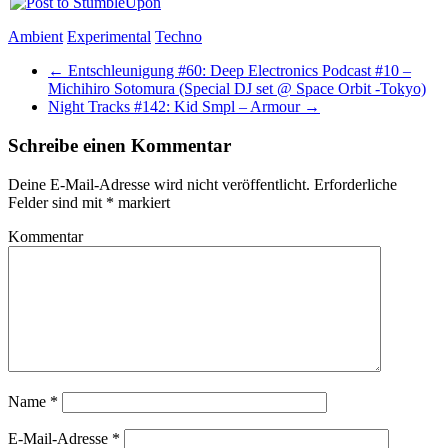
Ambient
Experimental
Techno
←
Entschleunigung #60: Deep Electronics Podcast #10 –
Michihiro Sotomura (Special DJ set @ Space Orbit -Tokyo)
Night Tracks #142: Kid Smpl – Armour
→
Schreibe einen Kommentar
Deine E-Mail-Adresse wird nicht veröffentlicht.
Erforderliche
Felder sind mit
*
markiert
Kommentar
Name
*
E-Mail-Adresse
*