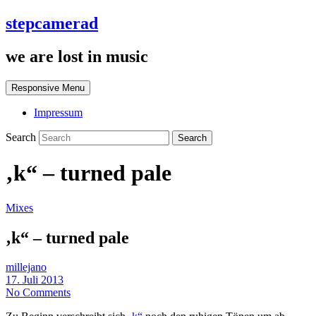
stepcamerad
we are lost in music
Responsive Menu
Impressum
Search
‚k“ – turned pale
Mixes
‚k“ – turned pale
millejano
17. Juli 2013
No Comments