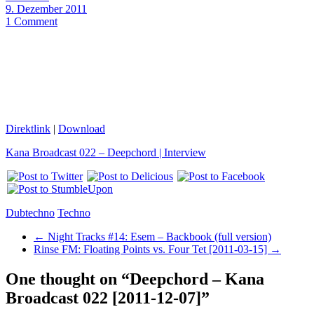
9. Dezember 2011
1 Comment
Direktlink
|
Download
Kana Broadcast 022 – Deepchord | Interview
Dubtechno
Techno
←
Night Tracks #14: Esem – Backbook (full version)
Rinse FM: Floating Points vs. Four Tet [2011-03-15]
→
One thought on “
Deepchord – Kana
Broadcast 022 [2011-12-07]
”